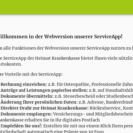
illkommen in der Webversion unserer ServiceApp!
 alle Funktionen der Webversion unserer ServiceApp nutzen zu k
e ServiceApp der Heimat Krankenkasse bietet Ihnen viele nützli
rtokosten.
re Vorteile mit der ServiceApp:
Rechnung einreichen:
z.B. für Osteopathie, Professionelle Zah
•
Anträge auf Leistungen papierlos stellen:
z.B. auf Haushaltshi
•
Dokumente übermitteln:
z.B. Steuerbescheid oder Studienbes
•
Änderung Ihrer persönlichen Daten:
z.B. Adresse, Bankverbin
•
Direkter Draht zur Heimat Krankenkasse:
Rückrufservice, Kon
•
Dokumente empfangen:
Versicherungs- und Mitgliedsbeschei
ankenkasse erhalten Sie in Ihr digitales Postfach
 E
mpfehlen Sie uns!:
Erstellen Sie mit nur einem Klick Ihren per
tgliedschaft automatisch eine Prämie von 30 Euro