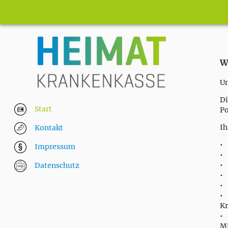
W
Um
Di
Start
Po
Ih
Kontakt
•
Impressum
Datenschutz
Kr
•
Mi